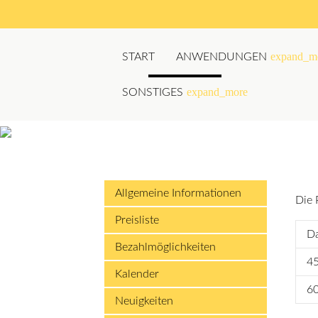
expand_m
START
ANWENDUNGEN
expand_more
SONSTIGES
Suchbegriffe
Allgemeine Informationen
Die 
Preisliste
Da
Bezahlmöglichkeiten
4
Kalender
6
Neuigkeiten