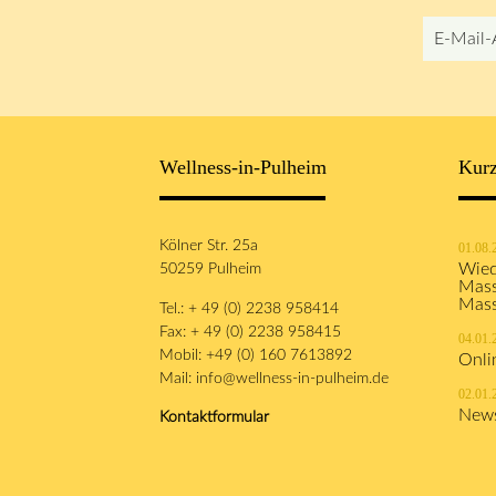
E-
Mail-
Adresse
Wellness-in-Pulheim
Kurz
Kölner Str. 25a
01.08.
50259 Pulheim
Wied
Mass
Mas
Tel.: + 49 (0) 2238 958414
Fax: + 49 (0) 2238 958415
04.01.
Mobil: +49 (0) 160 7613892
Onli
Mail:
info@wellness-in-pulheim.de
02.01.
News
Kontaktformular