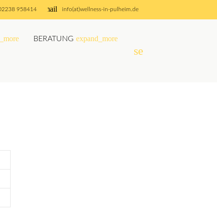
email
02238 958414
info(at)wellness-in-pulheim.de
_more
expand_more
BERATUNG
search
SUCHEN