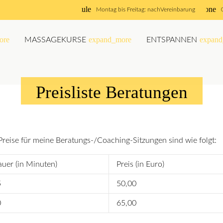
schedule
phone
Montag bis Freitag: nach
Vereinbarung
ore
expand_more
expand
MASSAGEKURSE
ENTSPANNEN
Preisliste Beratungen
Preise für meine Beratungs-/Coaching-Sitzungen sind wie folgt:
uer (in Minuten)
Preis (in Euro)
5
50,00
0
65,00