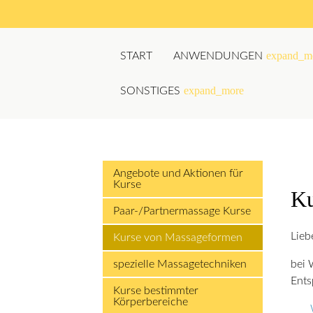
expand_m
START
ANWENDUNGEN
expand_more
SONSTIGES
Suchbegriffe
Angebote und Aktionen für
Kurse
Ku
Paar-/Partnermassage Kurse
Lieb
Kurse von Massageformen
bei 
spezielle Massagetechniken
Ents
Kurse bestimmter
Körperbereiche