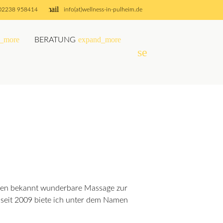
email
02238 958414
info(at)wellness-in-pulheim.de
_more
expand_more
BERATUNG
search
SUCHEN
Jahren bekannt wunderbare Massage zur
seit 2009 biete ich unter dem Namen