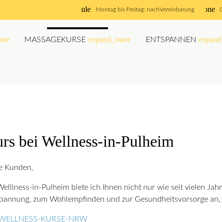
schedule
phone
Montag bis Freitag: nach
Vereinbarung
ore
expand_more
expand
MASSAGEKURSE
ENTSPANNEN
rs bei Wellness-in-Pulheim
e Kunden,
Welllness-in-Pulheim biete ich Ihnen nicht nur wie seit vielen 
pannung, zum Wohlempfinden und zur Gesundheitsvorsorge an, 
WELLNESS-KURSE-NRW