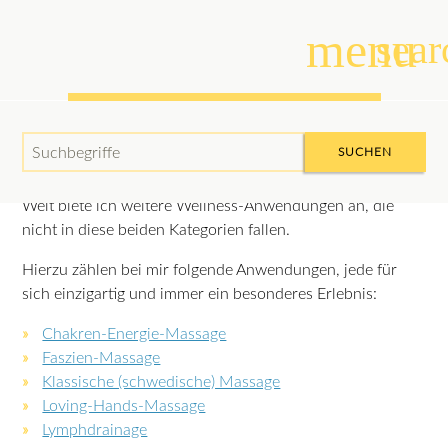
menu
sear
sonstige Wellness-Anwendungen
Suchbegriffe
SUCHEN
Neben Wellness-Massagen und den Massagen aus aller
Welt biete ich weitere Wellness-Anwendungen an, die
nicht in diese beiden Kategorien fallen.
Hierzu zählen bei mir folgende Anwendungen, jede für
sich einzigartig und immer ein besonderes Erlebnis:
Chakren-Energie-Massage
Faszien-Massage
Klassische (schwedische) Massage
Loving-Hands-Massage
Lymphdrainage