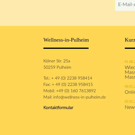
E-
Mail-
Adresse
Wellness-in-Pulheim
Kurz
Kölner Str. 25a
01.08.
50259 Pulheim
Wied
Mass
Mas
Tel.: + 49 (0) 2238 958414
Fax: + 49 (0) 2238 958415
04.01.
Mobil: +49 (0) 160 7613892
Onli
Mail:
info@wellness-in-pulheim.de
02.01.
News
Kontaktformular