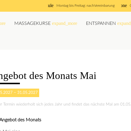
schedule
phone
Montag bis Freitag: nach
Vereinbarung
ore
expand_more
expand
MASSAGEKURSE
ENTSPANNEN
ngebot des Monats Mai
5.2027 – 31.05.2027
r Termin wiederholt sich jedes Jahr und findet das nächste Mal am
01.05
Angebot des Monats