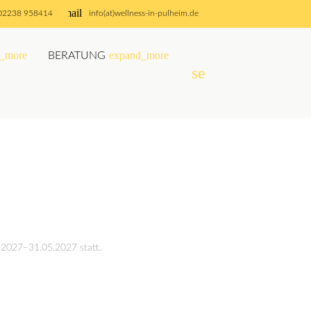
email
02238 958414
info(at)wellness-in-pulheim.de
_more
expand_more
BERATUNG
search
SUCHEN
.2027–31.05.2027
statt..